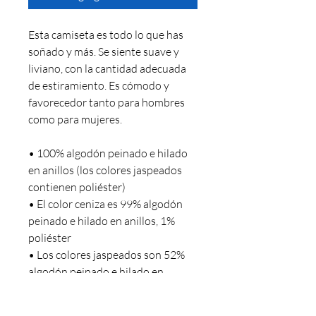
Esta camiseta es todo lo que has
soñado y más. Se siente suave y
liviano, con la cantidad adecuada
de estiramiento. Es cómodo y
favorecedor tanto para hombres
como para mujeres.
• 100% algodón peinado e hilado
en anillos (los colores jaspeados
contienen poliéster)
• El color ceniza es 99% algodón
peinado e hilado en anillos, 1%
poliéster
• Los colores jaspeados son 52%
algodón peinado e hilado en
anillos, 48% poliéster
• Athletic y Black Heather son 90%