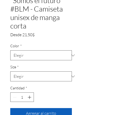
"Somos el futuro"
#BLM - Camiseta
unisex de manga
corta
Precio
Desde
21,50$
de
oferta
Color
*
Size
*
Cantidad
*
Agregar al carrito